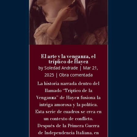
El arte y la venganza, el
tríptico de Hayez
by
Soledad Andrade
|
Mar 21,
2025
|
Obra comentada
La historia narrada dentro del
llamado “Tríptico de la
Venganza” de Hayez fusiona la
intriga amorosa y la política.
Esta serie de cuadros se crea en
un contexto de conflicto.
Después de la Primera Guerra
de Independencia Italiana, en