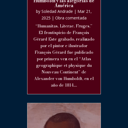
Humboldt y las alegorías de
América
by
Soledad Andrade
|
Mar 21,
2025
|
Obra comentada
“Humanitas. Literae. Fruges.”
El frontispicio de François
Gérard Este grabado, realizado
por el pintor e ilustrador
François Gérard fue publicado
por primera vez en el “Atlas
geographique et physique du
Nouveau Continent” de
Alexander von Humboldt, en el
año de 1814....