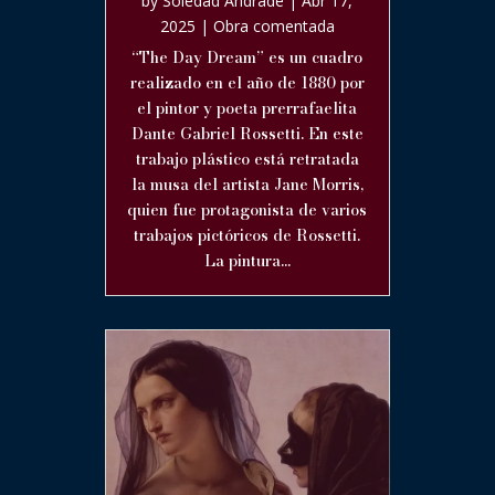
by
Soledad Andrade
|
Abr 17,
2025
|
Obra comentada
“The Day Dream” es un cuadro
realizado en el año de 1880 por
el pintor y poeta prerrafaelita
Dante Gabriel Rossetti. En este
trabajo plástico está retratada
la musa del artista Jane Morris,
quien fue protagonista de varios
trabajos pictóricos de Rossetti.
La pintura...