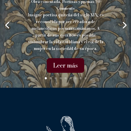
Obra comentada
,
Poetisas y poemas
| 0
Comments
Insigne poetisa quiteña del siglo XIX; es
reconocida por ser creadora de
melancólicos poemas románticos. A
partir de sus escritos es posible
vislumbrar la vida cotidiana y el rol de la
mujer en la sociedad de su época.
Leer más