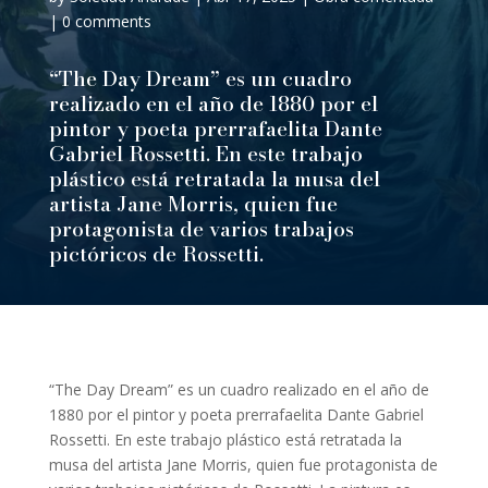
|
0 comments
“The Day Dream” es un cuadro
realizado en el año de 1880 por el
pintor y poeta prerrafaelita Dante
Gabriel Rossetti. En este trabajo
plástico está retratada la musa del
artista Jane Morris, quien fue
protagonista de varios trabajos
pictóricos de Rossetti.
“The Day Dream” es un cuadro realizado en el año de
1880 por el pintor y poeta prerrafaelita Dante Gabriel
Rossetti. En este trabajo plástico está retratada la
musa del artista Jane Morris, quien fue protagonista de