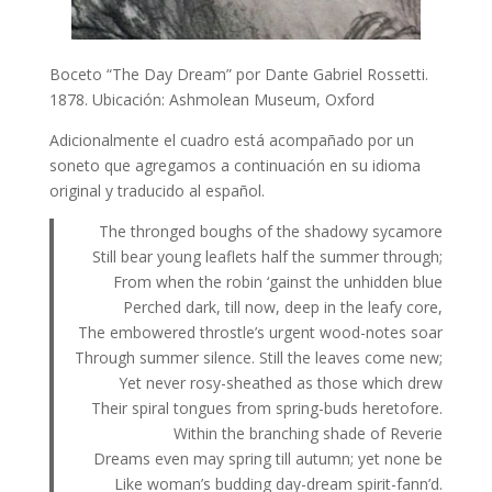
Boceto “The Day Dream” por Dante Gabriel Rossetti.
1878. Ubicación: Ashmolean Museum, Oxford
Adicionalmente el cuadro está acompañado por un
soneto que agregamos a continuación en su idioma
original y traducido al español.
The thronged boughs of the shadowy sycamore
Still bear young leaflets half the summer through;
From when the robin ‘gainst the unhidden blue
Perched dark, till now, deep in the leafy core,
The embowered throstle’s urgent wood-notes soar
Through summer silence. Still the leaves come new;
Yet never rosy-sheathed as those which drew
Their spiral tongues from spring-buds heretofore.
Within the branching shade of Reverie
Dreams even may spring till autumn; yet none be
Like woman’s budding day-dream spirit-fann’d.