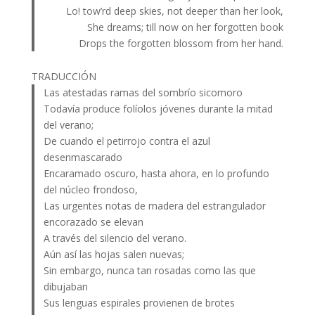
Lo! tow’rd deep skies, not deeper than her look,
She dreams; till now on her forgotten book
Drops the forgotten blossom from her hand.
TRADUCCIÓN
Las atestadas ramas del sombrío sicomoro
Todavía produce folíolos jóvenes durante la mitad
del verano;
De cuando el petirrojo contra el azul
desenmascarado
Encaramado oscuro, hasta ahora, en lo profundo
del núcleo frondoso,
Las urgentes notas de madera del estrangulador
encorazado se elevan
A través del silencio del verano.
Aún así las hojas salen nuevas;
Sin embargo, nunca tan rosadas como las que
dibujaban
Sus lenguas espirales provienen de brotes