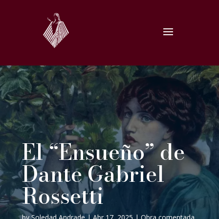
El “Ensueño” de
Dante Gabriel
Rossetti
by
Soledad Andrade
|
Abr 17, 2025
|
Obra comentada